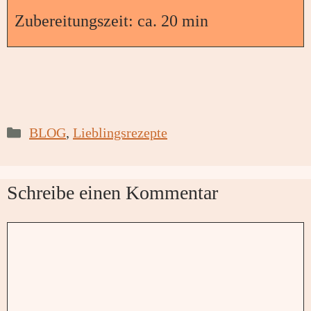
Zubereitungszeit: ca. 20 min
Kategorien
BLOG
,
Lieblingsrezepte
Schreibe einen Kommentar
Kommentar