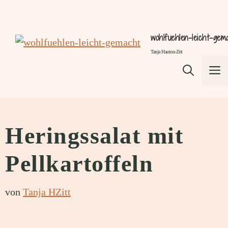
Zum
Inhalt
wohlfuehlen-leicht-gem
springen
Tanja Hauton-Zitt
M
Heringssalat mit
Pellkartoffeln
von
Tanja HZitt