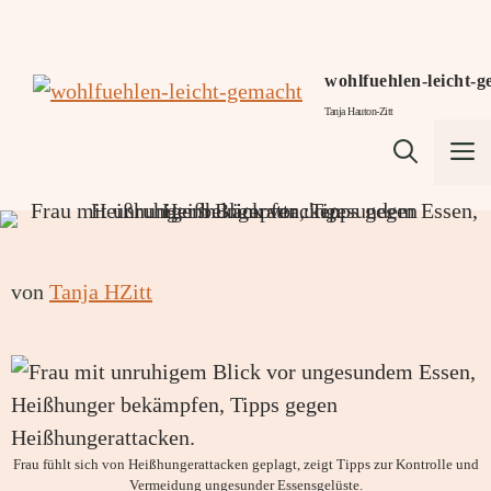
Zum
Inhalt
springen
wohlfuehlen-leicht-
Tanja Hauton-Zitt
M
von
Tanja HZitt
Frau fühlt sich von Heißhungerattacken geplagt, zeigt Tipps zur Kontrolle und
Vermeidung ungesunder Essensgelüste.