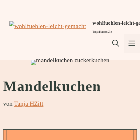
Zum
Inhalt
springen
wohlfuehlen-leicht-
Tanja Hauton-Zitt
M
Mandelkuchen
von
Tanja HZitt