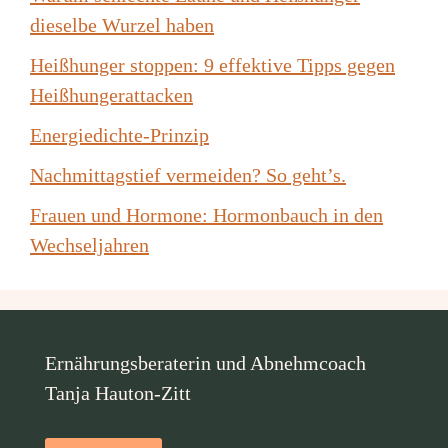
dieselbe Wurzel haben
Heißhunger stoppen: 9 effektive Tipps gegen
Heißhungerattacken
Energiedichte-Prinzip
Nachmittagstief vermeiden? So geht’s.
Frauen und Hormone: Hormonbauch in den
Wechseljahren
Ernährungsberaterin und Abnehmcoach
Tanja Hauton-Zitt