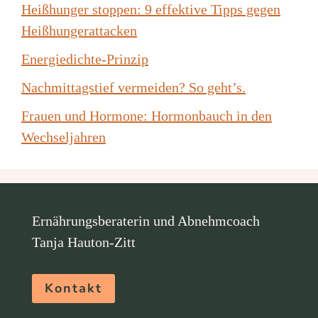
Heißhunger stoppen: 9 effektive Tipps gegen
Heißhungerattacken
Energiedichte-Prinzip
Nachmittagstief vermeiden? So geht’s.
Frauen und Hormone: Hormonbauch in den
Wechseljahren
Ernährungsberaterin und Abnehmcoach
Tanja Hauton-Zitt
Kontakt