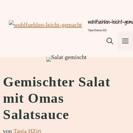
Zum
Inhalt
wohlfuehlen-leicht-gem
springen
Tanja Hauton-Zitt
M
Gemischter Salat
mit Omas
Salatsauce
von
Tanja HZitt