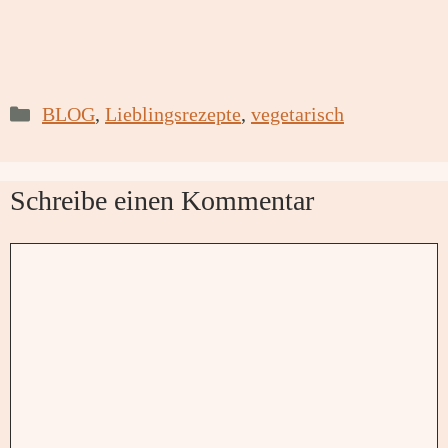
Kategorien
BLOG
,
Lieblingsrezepte
,
vegetarisch
Schreibe einen Kommentar
Kommentar