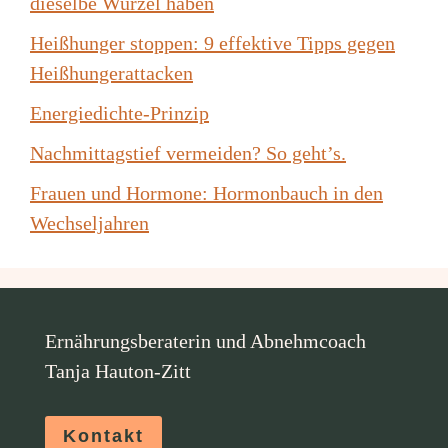
dieselbe Wurzel haben
Heißhunger stoppen: 9 effektive Tipps gegen
Heißhungerattacken
Energiedichte-Prinzip
Nachmittagstief vermeiden? So geht’s.
Frauen und Hormone: Hormonbauch in den
Wechseljahren
Ernährungsberaterin und Abnehmcoach
Tanja Hauton-Zitt
Kontakt