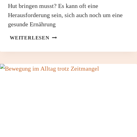
Hut bringen musst? Es kann oft eine
Herausforderung sein, sich auch noch um eine
gesunde Ernährung
GESUNDE
WEITERLESEN
ERNÄHRUNG
MIT
LEICHTIGKEIT
–
TIPPS
FÜR
FRAUEN,
DIE
FAMILIE
UND
BERUF
MEISTERN