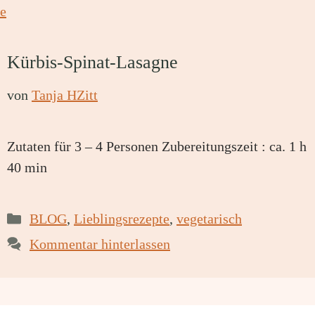
Kürbis-Spinat-Lasagne
von
Tanja HZitt
Zutaten für 3 – 4 Personen Zubereitungszeit : ca. 1 h
40 min
Kategorien
BLOG
,
Lieblingsrezepte
,
vegetarisch
Kommentar hinterlassen