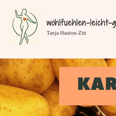
Zum
Inhalt
springen
wohlfuehlen-leicht-
Tanja Hauton-Zitt