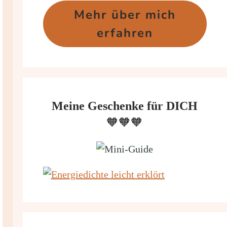
Mehr über mich
erfahren
Meine Geschenke für DICH
🧡🧡🧡