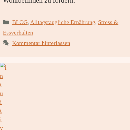
Wohlbefinden zu fördern.
Kategorien
BLOG
,
Alltagstaugliche Ernährung
,
Stress &
Essverhalten
Kommentar hinterlassen