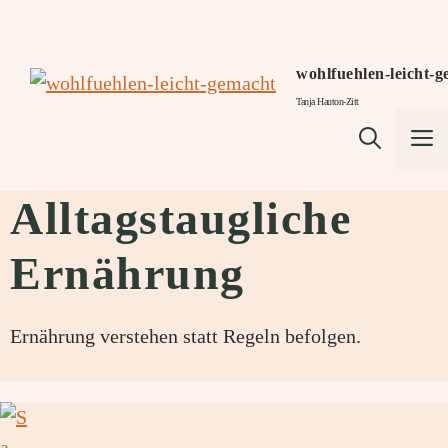
Zum
Inhalt
springen
wohlfuehlen-leicht-
Tanja Hauton-Zitt
M
Alltagstaugliche
Ernährung
Ernährung verstehen statt Regeln befolgen.