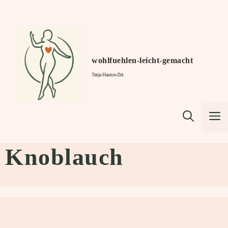
Zum
Inhalt
springen
wohlfuehlen-leicht-gemacht
Tanja Hauton-Zitt
M
Knoblauch