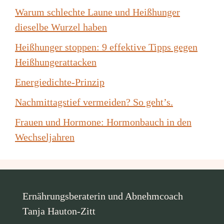
Warum schlechte Laune und Heißhunger
dieselbe Wurzel haben
Heißhunger stoppen: 9 effektive Tipps gegen
Heißhungerattacken
Energiedichte-Prinzip
Nachmittagstief vermeiden? So geht’s.
Frauen und Hormone: Hormonbauch in den
Wechseljahren
Ernährungsberaterin und Abnehmcoach
Tanja Hauton-Zitt