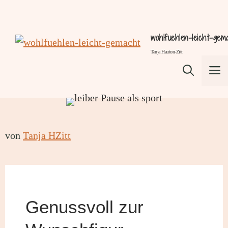
Zum
Inhalt
wohlfuehlen-leicht-gem
springen
Tanja Hauton-Zitt
M
von
Tanja HZitt
Genussvoll zur