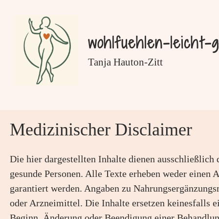
Zum
Inhalt
springen
wohlfuehlen-leicht-
Tanja Hauton-Zitt
Medizinischer Disclaimer
Die hier dargestellten Inhalte dienen ausschließlic
gesunde Personen. Alle Texte erheben weder einen A
garantiert werden. Angaben zu Nahrungsergänzungsmi
oder Arzneimittel. Die Inhalte ersetzen keinesfalls
Beginn, Änderung oder Beendigung einer Behandlun