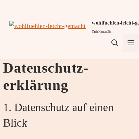
Zum
Inhalt
springen
wohlfuehlen-leicht-
Tanja Hauton-Zitt
M
Datenschutz­
erklärung
1. Datenschutz auf einen
Blick